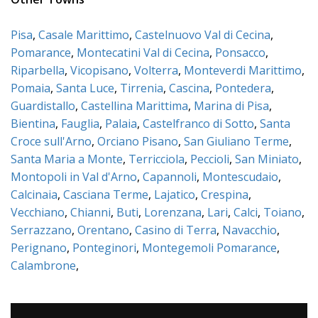
Pisa
,
Casale Marittimo
,
Castelnuovo Val di Cecina
,
Pomarance
,
Montecatini Val di Cecina
,
Ponsacco
,
Riparbella
,
Vicopisano
,
Volterra
,
Monteverdi Marittimo
,
Pomaia
,
Santa Luce
,
Tirrenia
,
Cascina
,
Pontedera
,
Guardistallo
,
Castellina Marittima
,
Marina di Pisa
,
Bientina
,
Fauglia
,
Palaia
,
Castelfranco di Sotto
,
Santa
Croce sull'Arno
,
Orciano Pisano
,
San Giuliano Terme
,
Santa Maria a Monte
,
Terricciola
,
Peccioli
,
San Miniato
,
Montopoli in Val d'Arno
,
Capannoli
,
Montescudaio
,
Calcinaia
,
Casciana Terme
,
Lajatico
,
Crespina
,
Vecchiano
,
Chianni
,
Buti
,
Lorenzana
,
Lari
,
Calci
,
Toiano
,
Serrazzano
,
Orentano
,
Casino di Terra
,
Navacchio
,
Perignano
,
Ponteginori
,
Montegemoli Pomarance
,
Calambrone
,