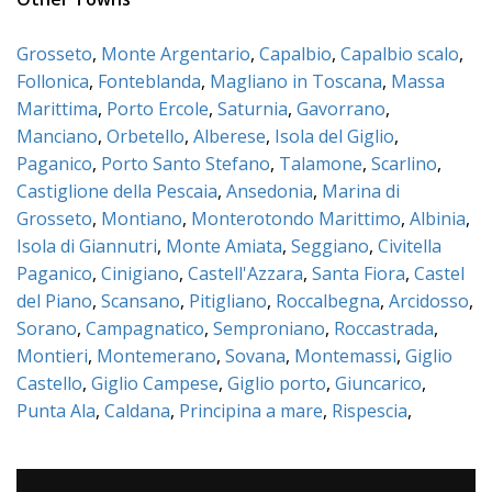
Grosseto
,
Monte Argentario
,
Capalbio
,
Capalbio scalo
,
Follonica
,
Fonteblanda
,
Magliano in Toscana
,
Massa
Marittima
,
Porto Ercole
,
Saturnia
,
Gavorrano
,
Manciano
,
Orbetello
,
Alberese
,
Isola del Giglio
,
Paganico
,
Porto Santo Stefano
,
Talamone
,
Scarlino
,
Castiglione della Pescaia
,
Ansedonia
,
Marina di
Grosseto
,
Montiano
,
Monterotondo Marittimo
,
Albinia
,
Isola di Giannutri
,
Monte Amiata
,
Seggiano
,
Civitella
Paganico
,
Cinigiano
,
Castell'Azzara
,
Santa Fiora
,
Castel
del Piano
,
Scansano
,
Pitigliano
,
Roccalbegna
,
Arcidosso
,
Sorano
,
Campagnatico
,
Semproniano
,
Roccastrada
,
Montieri
,
Montemerano
,
Sovana
,
Montemassi
,
Giglio
Castello
,
Giglio Campese
,
Giglio porto
,
Giuncarico
,
Punta Ala
,
Caldana
,
Principina a mare
,
Rispescia
,