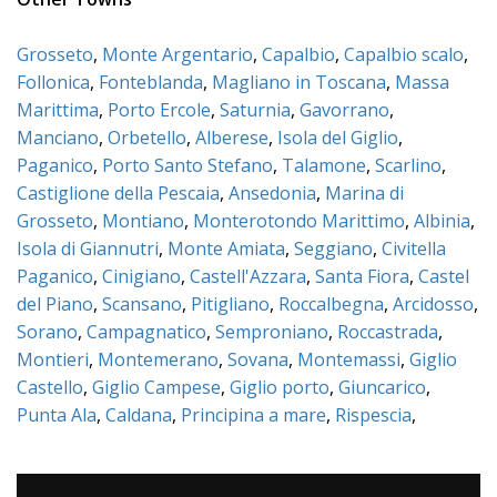
Grosseto
,
Monte Argentario
,
Capalbio
,
Capalbio scalo
,
Follonica
,
Fonteblanda
,
Magliano in Toscana
,
Massa
Marittima
,
Porto Ercole
,
Saturnia
,
Gavorrano
,
Manciano
,
Orbetello
,
Alberese
,
Isola del Giglio
,
Paganico
,
Porto Santo Stefano
,
Talamone
,
Scarlino
,
Castiglione della Pescaia
,
Ansedonia
,
Marina di
Grosseto
,
Montiano
,
Monterotondo Marittimo
,
Albinia
,
Isola di Giannutri
,
Monte Amiata
,
Seggiano
,
Civitella
Paganico
,
Cinigiano
,
Castell'Azzara
,
Santa Fiora
,
Castel
del Piano
,
Scansano
,
Pitigliano
,
Roccalbegna
,
Arcidosso
,
Sorano
,
Campagnatico
,
Semproniano
,
Roccastrada
,
Montieri
,
Montemerano
,
Sovana
,
Montemassi
,
Giglio
Castello
,
Giglio Campese
,
Giglio porto
,
Giuncarico
,
Punta Ala
,
Caldana
,
Principina a mare
,
Rispescia
,