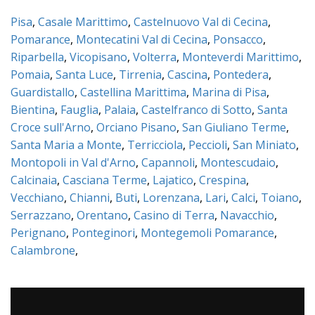
Pisa
,
Casale Marittimo
,
Castelnuovo Val di Cecina
,
Pomarance
,
Montecatini Val di Cecina
,
Ponsacco
,
Riparbella
,
Vicopisano
,
Volterra
,
Monteverdi Marittimo
,
Pomaia
,
Santa Luce
,
Tirrenia
,
Cascina
,
Pontedera
,
Guardistallo
,
Castellina Marittima
,
Marina di Pisa
,
Bientina
,
Fauglia
,
Palaia
,
Castelfranco di Sotto
,
Santa
Croce sull'Arno
,
Orciano Pisano
,
San Giuliano Terme
,
Santa Maria a Monte
,
Terricciola
,
Peccioli
,
San Miniato
,
Montopoli in Val d'Arno
,
Capannoli
,
Montescudaio
,
Calcinaia
,
Casciana Terme
,
Lajatico
,
Crespina
,
Vecchiano
,
Chianni
,
Buti
,
Lorenzana
,
Lari
,
Calci
,
Toiano
,
Serrazzano
,
Orentano
,
Casino di Terra
,
Navacchio
,
Perignano
,
Ponteginori
,
Montegemoli Pomarance
,
Calambrone
,