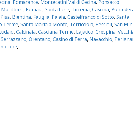
ecina
,
Pomarance
,
Montecatini Val di Cecina
,
Ponsacco
,
 Marittimo
,
Pomaia
,
Santa Luce
,
Tirrenia
,
Cascina
,
Ponteder
 Pisa
,
Bientina
,
Fauglia
,
Palaia
,
Castelfranco di Sotto
,
Santa
no Terme
,
Santa Maria a Monte
,
Terricciola
,
Peccioli
,
San Min
cudaio
,
Calcinaia
,
Casciana Terme
,
Lajatico
,
Crespina
,
Vecchi
,
Serrazzano
,
Orentano
,
Casino di Terra
,
Navacchio
,
Perigna
ambrone
,