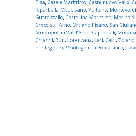
Pisa
,
Casale Marittimo
,
Castelnuovo Val di C
Riparbella
,
Vicopisano
,
Volterra
,
Monteverdi
Guardistallo
,
Castellina Marittima
,
Marina di
Croce sull'Arno
,
Orciano Pisano
,
San Giulia
Montopoli in Val d'Arno
,
Capannoli
,
Montes
Chianni
,
Buti
,
Lorenzana
,
Lari
,
Calci
,
Toiano
Ponteginori
,
Montegemoli Pomarance
,
Cal