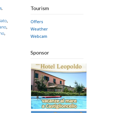
Tourism
a
,
iato
,
Offers
ano
,
Weather
no
,
Webcam
Sponsor