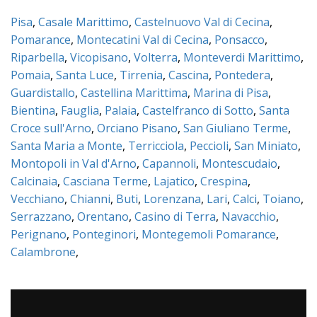
Pisa
,
Casale Marittimo
,
Castelnuovo Val di Cecina
,
Pomarance
,
Montecatini Val di Cecina
,
Ponsacco
,
Riparbella
,
Vicopisano
,
Volterra
,
Monteverdi Marittimo
,
Pomaia
,
Santa Luce
,
Tirrenia
,
Cascina
,
Pontedera
,
Guardistallo
,
Castellina Marittima
,
Marina di Pisa
,
Bientina
,
Fauglia
,
Palaia
,
Castelfranco di Sotto
,
Santa
Croce sull'Arno
,
Orciano Pisano
,
San Giuliano Terme
,
Santa Maria a Monte
,
Terricciola
,
Peccioli
,
San Miniato
,
Montopoli in Val d'Arno
,
Capannoli
,
Montescudaio
,
Calcinaia
,
Casciana Terme
,
Lajatico
,
Crespina
,
Vecchiano
,
Chianni
,
Buti
,
Lorenzana
,
Lari
,
Calci
,
Toiano
,
Serrazzano
,
Orentano
,
Casino di Terra
,
Navacchio
,
Perignano
,
Ponteginori
,
Montegemoli Pomarance
,
Calambrone
,