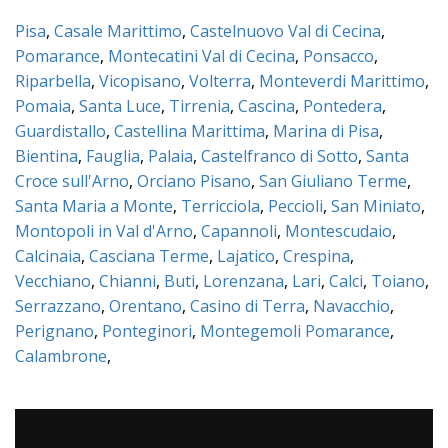
Pisa
,
Casale Marittimo
,
Castelnuovo Val di Cecina
,
Pomarance
,
Montecatini Val di Cecina
,
Ponsacco
,
Riparbella
,
Vicopisano
,
Volterra
,
Monteverdi Marittimo
,
Pomaia
,
Santa Luce
,
Tirrenia
,
Cascina
,
Pontedera
,
Guardistallo
,
Castellina Marittima
,
Marina di Pisa
,
Bientina
,
Fauglia
,
Palaia
,
Castelfranco di Sotto
,
Santa
Croce sull'Arno
,
Orciano Pisano
,
San Giuliano Terme
,
Santa Maria a Monte
,
Terricciola
,
Peccioli
,
San Miniato
,
Montopoli in Val d'Arno
,
Capannoli
,
Montescudaio
,
Calcinaia
,
Casciana Terme
,
Lajatico
,
Crespina
,
Vecchiano
,
Chianni
,
Buti
,
Lorenzana
,
Lari
,
Calci
,
Toiano
,
Serrazzano
,
Orentano
,
Casino di Terra
,
Navacchio
,
Perignano
,
Ponteginori
,
Montegemoli Pomarance
,
Calambrone
,