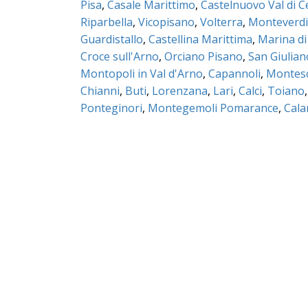
Pisa
,
Casale Marittimo
,
Castelnuovo Val di C
Riparbella
,
Vicopisano
,
Volterra
,
Monteverdi
Guardistallo
,
Castellina Marittima
,
Marina di
Croce sull'Arno
,
Orciano Pisano
,
San Giulia
Montopoli in Val d'Arno
,
Capannoli
,
Montes
Chianni
,
Buti
,
Lorenzana
,
Lari
,
Calci
,
Toiano
Ponteginori
,
Montegemoli Pomarance
,
Cal