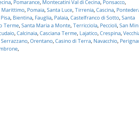
ecina
,
Pomarance
,
Montecatini Val di Cecina
,
Ponsacco
,
 Marittimo
,
Pomaia
,
Santa Luce
,
Tirrenia
,
Cascina
,
Ponteder
 Pisa
,
Bientina
,
Fauglia
,
Palaia
,
Castelfranco di Sotto
,
Santa
no Terme
,
Santa Maria a Monte
,
Terricciola
,
Peccioli
,
San Min
cudaio
,
Calcinaia
,
Casciana Terme
,
Lajatico
,
Crespina
,
Vecchi
,
Serrazzano
,
Orentano
,
Casino di Terra
,
Navacchio
,
Perigna
ambrone
,