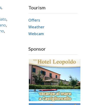
Tourism
a
,
iato
,
Offers
ano
,
Weather
no
,
Webcam
Sponsor