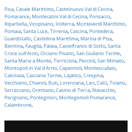
Pisa
,
Casale Marittimo
,
Castelnuovo Val di Cecina
,
Pomarance
,
Montecatini Val di Cecina
,
Ponsacco
,
Riparbella
,
Vicopisano
,
Volterra
,
Monteverdi Marittimo
,
Pomaia
,
Santa Luce
,
Tirrenia
,
Cascina
,
Pontedera
,
Guardistallo
,
Castellina Marittima
,
Marina di Pisa
,
Bientina
,
Fauglia
,
Palaia
,
Castelfranco di Sotto
,
Santa
Croce sull'Arno
,
Orciano Pisano
,
San Giuliano Terme
,
Santa Maria a Monte
,
Terricciola
,
Peccioli
,
San Miniato
,
Montopoli in Val d'Arno
,
Capannoli
,
Montescudaio
,
Calcinaia
,
Casciana Terme
,
Lajatico
,
Crespina
,
Vecchiano
,
Chianni
,
Buti
,
Lorenzana
,
Lari
,
Calci
,
Toiano
,
Serrazzano
,
Orentano
,
Casino di Terra
,
Navacchio
,
Perignano
,
Ponteginori
,
Montegemoli Pomarance
,
Calambrone
,