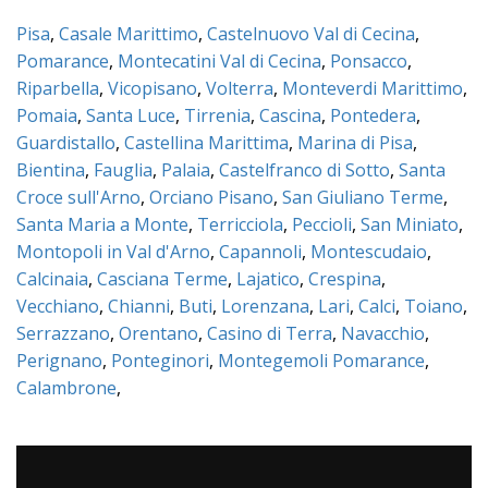
Pisa
,
Casale Marittimo
,
Castelnuovo Val di Cecina
,
Pomarance
,
Montecatini Val di Cecina
,
Ponsacco
,
Riparbella
,
Vicopisano
,
Volterra
,
Monteverdi Marittimo
,
Pomaia
,
Santa Luce
,
Tirrenia
,
Cascina
,
Pontedera
,
Guardistallo
,
Castellina Marittima
,
Marina di Pisa
,
Bientina
,
Fauglia
,
Palaia
,
Castelfranco di Sotto
,
Santa
Croce sull'Arno
,
Orciano Pisano
,
San Giuliano Terme
,
Santa Maria a Monte
,
Terricciola
,
Peccioli
,
San Miniato
,
Montopoli in Val d'Arno
,
Capannoli
,
Montescudaio
,
Calcinaia
,
Casciana Terme
,
Lajatico
,
Crespina
,
Vecchiano
,
Chianni
,
Buti
,
Lorenzana
,
Lari
,
Calci
,
Toiano
,
Serrazzano
,
Orentano
,
Casino di Terra
,
Navacchio
,
Perignano
,
Ponteginori
,
Montegemoli Pomarance
,
Calambrone
,