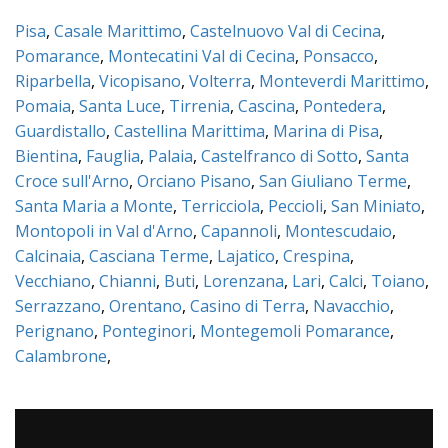
Pisa
,
Casale Marittimo
,
Castelnuovo Val di Cecina
,
Pomarance
,
Montecatini Val di Cecina
,
Ponsacco
,
Riparbella
,
Vicopisano
,
Volterra
,
Monteverdi Marittimo
,
Pomaia
,
Santa Luce
,
Tirrenia
,
Cascina
,
Pontedera
,
Guardistallo
,
Castellina Marittima
,
Marina di Pisa
,
Bientina
,
Fauglia
,
Palaia
,
Castelfranco di Sotto
,
Santa
Croce sull'Arno
,
Orciano Pisano
,
San Giuliano Terme
,
Santa Maria a Monte
,
Terricciola
,
Peccioli
,
San Miniato
,
Montopoli in Val d'Arno
,
Capannoli
,
Montescudaio
,
Calcinaia
,
Casciana Terme
,
Lajatico
,
Crespina
,
Vecchiano
,
Chianni
,
Buti
,
Lorenzana
,
Lari
,
Calci
,
Toiano
,
Serrazzano
,
Orentano
,
Casino di Terra
,
Navacchio
,
Perignano
,
Ponteginori
,
Montegemoli Pomarance
,
Calambrone
,