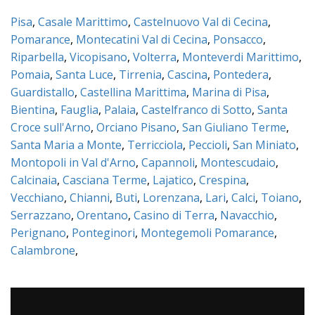
Pisa
,
Casale Marittimo
,
Castelnuovo Val di Cecina
,
Pomarance
,
Montecatini Val di Cecina
,
Ponsacco
,
Riparbella
,
Vicopisano
,
Volterra
,
Monteverdi Marittimo
,
Pomaia
,
Santa Luce
,
Tirrenia
,
Cascina
,
Pontedera
,
Guardistallo
,
Castellina Marittima
,
Marina di Pisa
,
Bientina
,
Fauglia
,
Palaia
,
Castelfranco di Sotto
,
Santa
Croce sull'Arno
,
Orciano Pisano
,
San Giuliano Terme
,
Santa Maria a Monte
,
Terricciola
,
Peccioli
,
San Miniato
,
Montopoli in Val d'Arno
,
Capannoli
,
Montescudaio
,
Calcinaia
,
Casciana Terme
,
Lajatico
,
Crespina
,
Vecchiano
,
Chianni
,
Buti
,
Lorenzana
,
Lari
,
Calci
,
Toiano
,
Serrazzano
,
Orentano
,
Casino di Terra
,
Navacchio
,
Perignano
,
Ponteginori
,
Montegemoli Pomarance
,
Calambrone
,