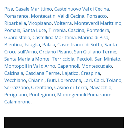
Pisa
,
Casale Marittimo
,
Castelnuovo Val di Cecina
,
Pomarance
,
Montecatini Val di Cecina
,
Ponsacco
,
Riparbella
,
Vicopisano
,
Volterra
,
Monteverdi Marittimo
,
Pomaia
,
Santa Luce
,
Tirrenia
,
Cascina
,
Pontedera
,
Guardistallo
,
Castellina Marittima
,
Marina di Pisa
,
Bientina
,
Fauglia
,
Palaia
,
Castelfranco di Sotto
,
Santa
Croce sull'Arno
,
Orciano Pisano
,
San Giuliano Terme
,
Santa Maria a Monte
,
Terricciola
,
Peccioli
,
San Miniato
,
Montopoli in Val d'Arno
,
Capannoli
,
Montescudaio
,
Calcinaia
,
Casciana Terme
,
Lajatico
,
Crespina
,
Vecchiano
,
Chianni
,
Buti
,
Lorenzana
,
Lari
,
Calci
,
Toiano
,
Serrazzano
,
Orentano
,
Casino di Terra
,
Navacchio
,
Perignano
,
Ponteginori
,
Montegemoli Pomarance
,
Calambrone
,