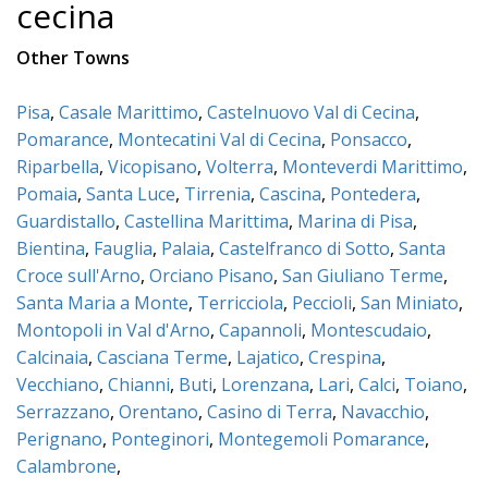
cecina
Other Towns
Pisa
,
Casale Marittimo
,
Castelnuovo Val di Cecina
,
Pomarance
,
Montecatini Val di Cecina
,
Ponsacco
,
Riparbella
,
Vicopisano
,
Volterra
,
Monteverdi Marittimo
,
Pomaia
,
Santa Luce
,
Tirrenia
,
Cascina
,
Pontedera
,
Guardistallo
,
Castellina Marittima
,
Marina di Pisa
,
Bientina
,
Fauglia
,
Palaia
,
Castelfranco di Sotto
,
Santa
Croce sull'Arno
,
Orciano Pisano
,
San Giuliano Terme
,
Santa Maria a Monte
,
Terricciola
,
Peccioli
,
San Miniato
,
Montopoli in Val d'Arno
,
Capannoli
,
Montescudaio
,
Calcinaia
,
Casciana Terme
,
Lajatico
,
Crespina
,
Vecchiano
,
Chianni
,
Buti
,
Lorenzana
,
Lari
,
Calci
,
Toiano
,
Serrazzano
,
Orentano
,
Casino di Terra
,
Navacchio
,
Perignano
,
Ponteginori
,
Montegemoli Pomarance
,
Calambrone
,