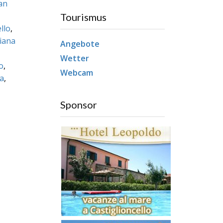
an
Tourismus
llo
,
iana
Angebote
Wetter
o
,
Webcam
a
,
Sponsor