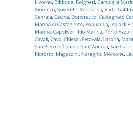
Livorno
,
Bibbona
,
Bolgheri
,
Campiglia Marit
Vincenzo
,
Suvereto
,
Venturina
,
Vada
,
Gabbr
Capraia
,
Cecina
,
Donoratico
,
Castagneto Car
Marina di Castagneto
,
Populonia
,
Isola di P
Marina
,
Capoliveri
,
Rio Marina
,
Porto Azzur
Cavoli
,
Cavo
,
Chiessi
,
Fetovaia
,
Lacona
,
Mari
San Piero in Campo
,
Sant'Andrea
,
San Ilario
Riotorto
,
Magazzini
,
Naregno
,
Morcone
,
Lid