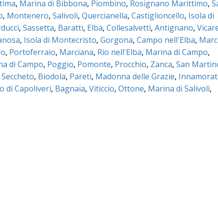
tima
,
Marina di Bibbona
,
Piombino
,
Rosignano Marittimo
,
S
o
,
Montenero
,
Salivoli
,
Quercianella
,
Castiglioncello
,
Isola di
ducci
,
Sassetta
,
Baratti
,
Elba
,
Collesalvetti
,
Antignano
,
Vicare
ianosa
,
Isola di Montecristo
,
Gorgona
,
Campo nell'Elba
,
Marc
ro
,
Portoferraio
,
Marciana
,
Rio nell'Elba
,
Marina di Campo
,
na di Campo
,
Poggio
,
Pomonte
,
Procchio
,
Zanca
,
San Martin
,
Seccheto
,
Biodola
,
Pareti
,
Madonna delle Grazie
,
Innamorat
o di Capoliveri
,
Bagnaia
,
Viticcio
,
Ottone
,
Marina di Salivoli
,