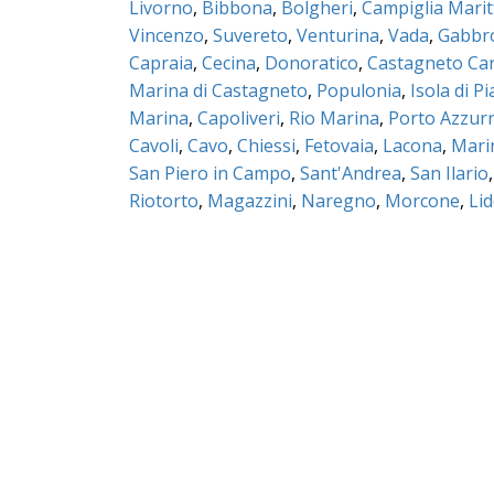
Livorno
,
Bibbona
,
Bolgheri
,
Campiglia Marit
Vincenzo
,
Suvereto
,
Venturina
,
Vada
,
Gabbr
Capraia
,
Cecina
,
Donoratico
,
Castagneto Car
Marina di Castagneto
,
Populonia
,
Isola di P
Marina
,
Capoliveri
,
Rio Marina
,
Porto Azzur
Cavoli
,
Cavo
,
Chiessi
,
Fetovaia
,
Lacona
,
Mari
San Piero in Campo
,
Sant'Andrea
,
San Ilario
Riotorto
,
Magazzini
,
Naregno
,
Morcone
,
Lid