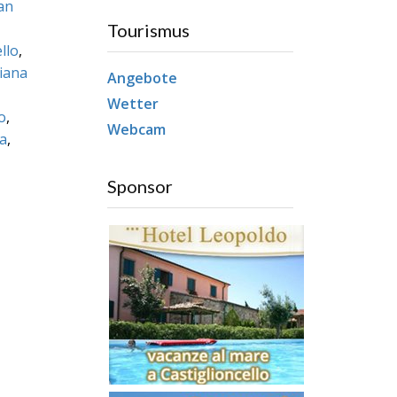
an
Tourismus
llo
,
iana
Angebote
Wetter
o
,
Webcam
a
,
Sponsor