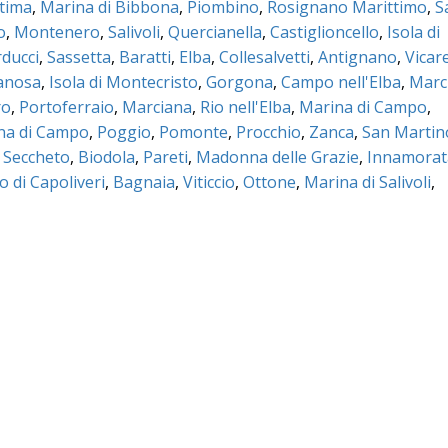
tima
,
Marina di Bibbona
,
Piombino
,
Rosignano Marittimo
,
S
o
,
Montenero
,
Salivoli
,
Quercianella
,
Castiglioncello
,
Isola di
ducci
,
Sassetta
,
Baratti
,
Elba
,
Collesalvetti
,
Antignano
,
Vicare
ianosa
,
Isola di Montecristo
,
Gorgona
,
Campo nell'Elba
,
Marc
ro
,
Portoferraio
,
Marciana
,
Rio nell'Elba
,
Marina di Campo
,
na di Campo
,
Poggio
,
Pomonte
,
Procchio
,
Zanca
,
San Martin
,
Seccheto
,
Biodola
,
Pareti
,
Madonna delle Grazie
,
Innamorat
o di Capoliveri
,
Bagnaia
,
Viticcio
,
Ottone
,
Marina di Salivoli
,