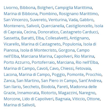
Livorno
,
Bibbona
,
Bolgheri
,
Campiglia Marittima
,
Marina di Bibbona
,
Piombino
,
Rosignano Marittimo
,
San Vincenzo
,
Suvereto
,
Venturina
,
Vada
,
Gabbro
,
Montenero
,
Salivoli
,
Quercianella
,
Castiglioncello
,
Isola
di Capraia
,
Cecina
,
Donoratico
,
Castagneto Carducci
,
Sassetta
,
Baratti
,
Elba
,
Collesalvetti
,
Antignano
,
Vicarello
,
Marina di Castagneto
,
Populonia
,
Isola di
Pianosa
,
Isola di Montecristo
,
Gorgona
,
Campo
nell'Elba
,
Marciana Marina
,
Capoliveri
,
Rio Marina
,
Porto Azzurro
,
Portoferraio
,
Marciana
,
Rio nell'Elba
,
Marina di Campo
,
Cavoli
,
Cavo
,
Chiessi
,
Fetovaia
,
Lacona
,
Marina di Campo
,
Poggio
,
Pomonte
,
Procchio
,
Zanca
,
San Martino
,
San Piero in Campo
,
Sant'Andrea
,
San Ilario
,
Seccheto
,
Biodola
,
Pareti
,
Madonna delle
Grazie
,
Innamorata
,
Riotorto
,
Magazzini
,
Naregno
,
Morcone
,
Lido di Capoliveri
,
Bagnaia
,
Viticcio
,
Ottone
,
Marina di Salivoli
,