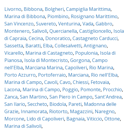
Livorno
,
Bibbona
,
Bolgheri
,
Campiglia Marittima
,
Marina di Bibbona
,
Piombino
,
Rosignano Marittimo
,
San Vincenzo
,
Suvereto
,
Venturina
,
Vada
,
Gabbro
,
Montenero
,
Salivoli
,
Quercianella
,
Castiglioncello
,
Isola
di Capraia
,
Cecina
,
Donoratico
,
Castagneto Carducci
,
Sassetta
,
Baratti
,
Elba
,
Collesalvetti
,
Antignano
,
Vicarello
,
Marina di Castagneto
,
Populonia
,
Isola di
Pianosa
,
Isola di Montecristo
,
Gorgona
,
Campo
nell'Elba
,
Marciana Marina
,
Capoliveri
,
Rio Marina
,
Porto Azzurro
,
Portoferraio
,
Marciana
,
Rio nell'Elba
,
Marina di Campo
,
Cavoli
,
Cavo
,
Chiessi
,
Fetovaia
,
Lacona
,
Marina di Campo
,
Poggio
,
Pomonte
,
Procchio
,
Zanca
,
San Martino
,
San Piero in Campo
,
Sant'Andrea
,
San Ilario
,
Seccheto
,
Biodola
,
Pareti
,
Madonna delle
Grazie
,
Innamorata
,
Riotorto
,
Magazzini
,
Naregno
,
Morcone
,
Lido di Capoliveri
,
Bagnaia
,
Viticcio
,
Ottone
,
Marina di Salivoli
,