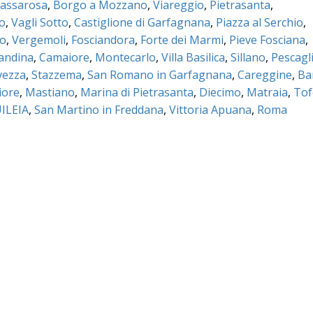
assarosa
,
Borgo a Mozzano
,
Viareggio
,
Pietrasanta
,
co
,
Vagli Sotto
,
Castiglione di Garfagnana
,
Piazza al Serchio
,
no
,
Vergemoli
,
Fosciandora
,
Forte dei Marmi
,
Pieve Fosciana
,
mandina
,
Camaiore
,
Montecarlo
,
Villa Basilica
,
Sillano
,
Pescagl
vezza
,
Stazzema
,
San Romano in Garfagnana
,
Careggine
,
Ba
iore
,
Mastiano
,
Marina di Pietrasanta
,
Diecimo
,
Matraia
,
Tof
ILEIA
,
San Martino in Freddana
,
Vittoria Apuana
,
Roma