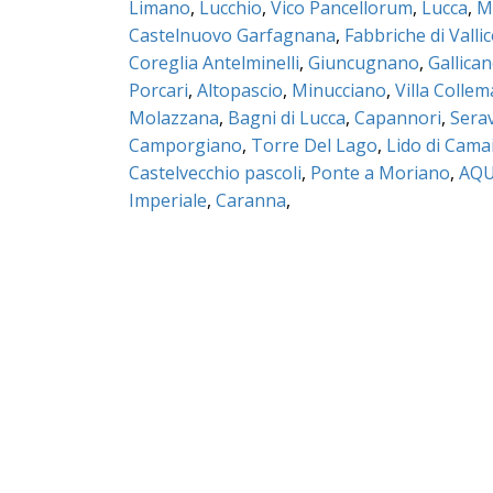
Limano
,
Lucchio
,
Vico Pancellorum
,
Lucca
,
M
Castelnuovo Garfagnana
,
Fabbriche di Valli
Coreglia Antelminelli
,
Giuncugnano
,
Gallica
Porcari
,
Altopascio
,
Minucciano
,
Villa Colle
Molazzana
,
Bagni di Lucca
,
Capannori
,
Sera
Camporgiano
,
Torre Del Lago
,
Lido di Cama
Castelvecchio pascoli
,
Ponte a Moriano
,
AQU
Imperiale
,
Caranna
,