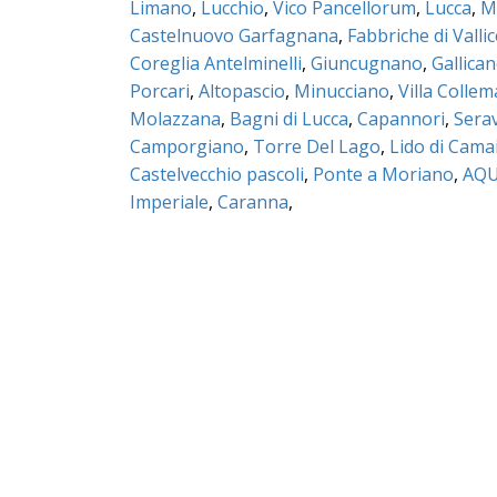
Limano
,
Lucchio
,
Vico Pancellorum
,
Lucca
,
M
Castelnuovo Garfagnana
,
Fabbriche di Valli
Coreglia Antelminelli
,
Giuncugnano
,
Gallica
Porcari
,
Altopascio
,
Minucciano
,
Villa Colle
Molazzana
,
Bagni di Lucca
,
Capannori
,
Sera
Camporgiano
,
Torre Del Lago
,
Lido di Cama
Castelvecchio pascoli
,
Ponte a Moriano
,
AQU
Imperiale
,
Caranna
,