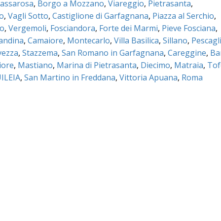
assarosa
,
Borgo a Mozzano
,
Viareggio
,
Pietrasanta
,
co
,
Vagli Sotto
,
Castiglione di Garfagnana
,
Piazza al Serchio
,
no
,
Vergemoli
,
Fosciandora
,
Forte dei Marmi
,
Pieve Fosciana
,
mandina
,
Camaiore
,
Montecarlo
,
Villa Basilica
,
Sillano
,
Pescagl
vezza
,
Stazzema
,
San Romano in Garfagnana
,
Careggine
,
Ba
iore
,
Mastiano
,
Marina di Pietrasanta
,
Diecimo
,
Matraia
,
Tof
ILEIA
,
San Martino in Freddana
,
Vittoria Apuana
,
Roma