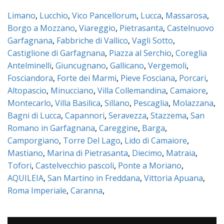
Limano
,
Lucchio
,
Vico Pancellorum
,
Lucca
,
Massarosa
,
Borgo a Mozzano
,
Viareggio
,
Pietrasanta
,
Castelnuovo
Garfagnana
,
Fabbriche di Vallico
,
Vagli Sotto
,
Castiglione di Garfagnana
,
Piazza al Serchio
,
Coreglia
Antelminelli
,
Giuncugnano
,
Gallicano
,
Vergemoli
,
Fosciandora
,
Forte dei Marmi
,
Pieve Fosciana
,
Porcari
,
Altopascio
,
Minucciano
,
Villa Collemandina
,
Camaiore
,
Montecarlo
,
Villa Basilica
,
Sillano
,
Pescaglia
,
Molazzana
,
Bagni di Lucca
,
Capannori
,
Seravezza
,
Stazzema
,
San
Romano in Garfagnana
,
Careggine
,
Barga
,
Camporgiano
,
Torre Del Lago
,
Lido di Camaiore
,
Mastiano
,
Marina di Pietrasanta
,
Diecimo
,
Matraia
,
Tofori
,
Castelvecchio pascoli
,
Ponte a Moriano
,
AQUILEIA
,
San Martino in Freddana
,
Vittoria Apuana
,
Roma Imperiale
,
Caranna
,