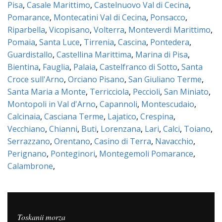
Pisa
,
Casale Marittimo
,
Castelnuovo Val di Cecina
,
Pomarance
,
Montecatini Val di Cecina
,
Ponsacco
,
Riparbella
,
Vicopisano
,
Volterra
,
Monteverdi Marittimo
,
Pomaia
,
Santa Luce
,
Tirrenia
,
Cascina
,
Pontedera
,
Guardistallo
,
Castellina Marittima
,
Marina di Pisa
,
Bientina
,
Fauglia
,
Palaia
,
Castelfranco di Sotto
,
Santa
Croce sull'Arno
,
Orciano Pisano
,
San Giuliano Terme
,
Santa Maria a Monte
,
Terricciola
,
Peccioli
,
San Miniato
,
Montopoli in Val d'Arno
,
Capannoli
,
Montescudaio
,
Calcinaia
,
Casciana Terme
,
Lajatico
,
Crespina
,
Vecchiano
,
Chianni
,
Buti
,
Lorenzana
,
Lari
,
Calci
,
Toiano
,
Serrazzano
,
Orentano
,
Casino di Terra
,
Navacchio
,
Perignano
,
Ponteginori
,
Montegemoli Pomarance
,
Calambrone
,
Toskanii morza