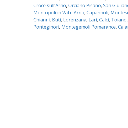
Croce sull'Arno
,
Orciano Pisano
,
San Giulia
Montopoli in Val d'Arno
,
Capannoli
,
Montes
Chianni
,
Buti
,
Lorenzana
,
Lari
,
Calci
,
Toiano
Ponteginori
,
Montegemoli Pomarance
,
Cal