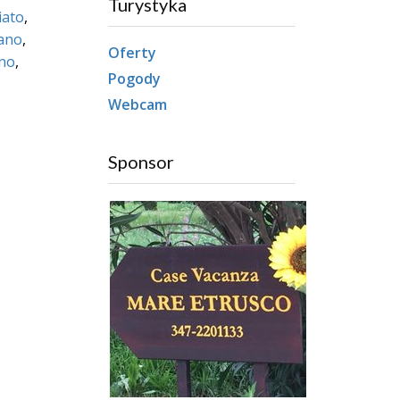
Turystyka
iato
,
ano
,
Oferty
no
,
Pogody
Webcam
Sponsor