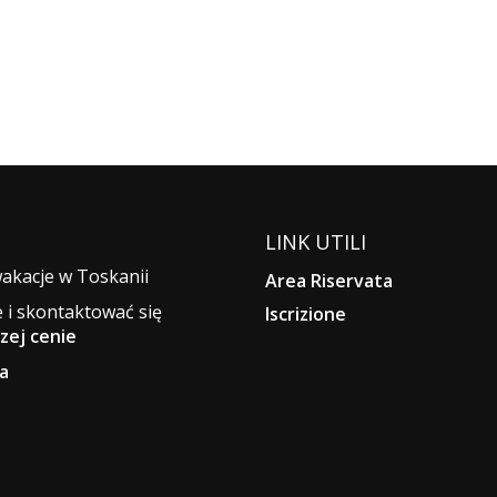
LINK UTILI
wakacje w Toskanii
Area Riservata
 i skontaktować się
Iscrizione
zej cenie
a