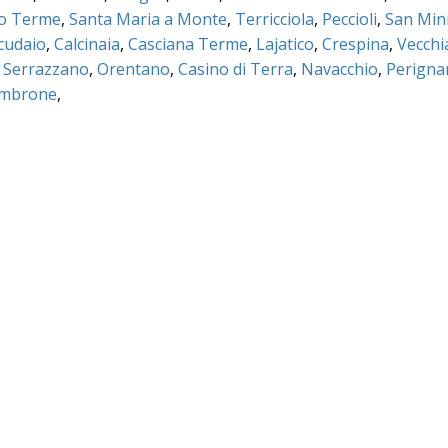
no Terme
,
Santa Maria a Monte
,
Terricciola
,
Peccioli
,
San Min
cudaio
,
Calcinaia
,
Casciana Terme
,
Lajatico
,
Crespina
,
Vecchi
,
Serrazzano
,
Orentano
,
Casino di Terra
,
Navacchio
,
Perigna
ambrone
,