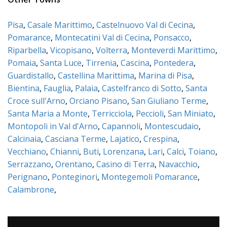
Pisa
,
Casale Marittimo
,
Castelnuovo Val di Cecina
,
Pomarance
,
Montecatini Val di Cecina
,
Ponsacco
,
Riparbella
,
Vicopisano
,
Volterra
,
Monteverdi Marittimo
,
Pomaia
,
Santa Luce
,
Tirrenia
,
Cascina
,
Pontedera
,
Guardistallo
,
Castellina Marittima
,
Marina di Pisa
,
Bientina
,
Fauglia
,
Palaia
,
Castelfranco di Sotto
,
Santa
Croce sull'Arno
,
Orciano Pisano
,
San Giuliano Terme
,
Santa Maria a Monte
,
Terricciola
,
Peccioli
,
San Miniato
,
Montopoli in Val d'Arno
,
Capannoli
,
Montescudaio
,
Calcinaia
,
Casciana Terme
,
Lajatico
,
Crespina
,
Vecchiano
,
Chianni
,
Buti
,
Lorenzana
,
Lari
,
Calci
,
Toiano
,
Serrazzano
,
Orentano
,
Casino di Terra
,
Navacchio
,
Perignano
,
Ponteginori
,
Montegemoli Pomarance
,
Calambrone
,