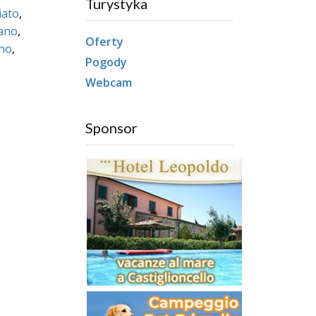
Turystyka
iato
,
ano
,
Oferty
no
,
Pogody
Webcam
Sponsor