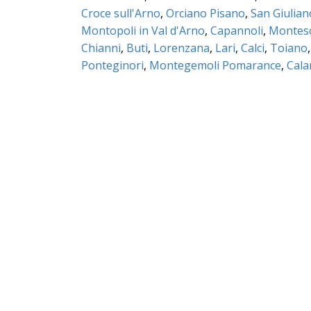
Croce sull'Arno
,
Orciano Pisano
,
San Giulia
Montopoli in Val d'Arno
,
Capannoli
,
Montes
Chianni
,
Buti
,
Lorenzana
,
Lari
,
Calci
,
Toiano
Ponteginori
,
Montegemoli Pomarance
,
Cal