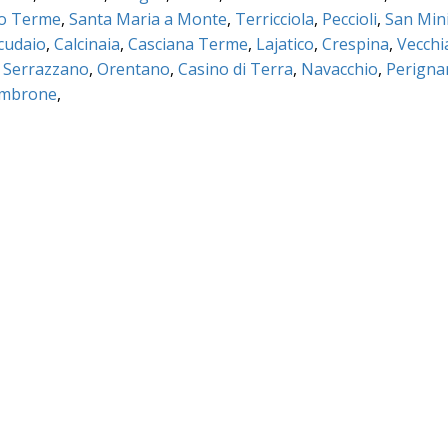
no Terme
,
Santa Maria a Monte
,
Terricciola
,
Peccioli
,
San Min
cudaio
,
Calcinaia
,
Casciana Terme
,
Lajatico
,
Crespina
,
Vecchi
,
Serrazzano
,
Orentano
,
Casino di Terra
,
Navacchio
,
Perigna
ambrone
,