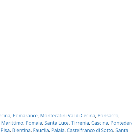
ecina
,
Pomarance
,
Montecatini Val di Cecina
,
Ponsacco
,
 Marittimo
,
Pomaia
,
Santa Luce
,
Tirrenia
,
Cascina
,
Ponteder
 Pisa
,
Bientina
,
Fauglia
,
Palaia
,
Castelfranco di Sotto
,
Santa