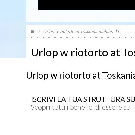
Urlop w riotorto at Toskania nadmorski
Urlop w riotorto at T
Urlop w riotorto at Toskan
ISCRIVI LA TUA STRUTTURA S
Scopri tutti i benefici di essere su 