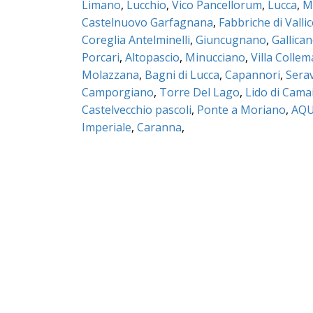
Limano
,
Lucchio
,
Vico Pancellorum
,
Lucca
,
M
Castelnuovo Garfagnana
,
Fabbriche di Valli
Coreglia Antelminelli
,
Giuncugnano
,
Gallica
Porcari
,
Altopascio
,
Minucciano
,
Villa Colle
Molazzana
,
Bagni di Lucca
,
Capannori
,
Sera
Camporgiano
,
Torre Del Lago
,
Lido di Cama
Castelvecchio pascoli
,
Ponte a Moriano
,
AQU
Imperiale
,
Caranna
,