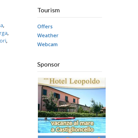
Tourism
ia
,
Offers
rga
,
Weather
ori
,
Webcam
Sponsor