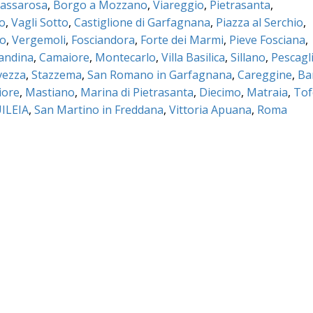
assarosa
,
Borgo a Mozzano
,
Viareggio
,
Pietrasanta
,
co
,
Vagli Sotto
,
Castiglione di Garfagnana
,
Piazza al Serchio
,
no
,
Vergemoli
,
Fosciandora
,
Forte dei Marmi
,
Pieve Fosciana
,
mandina
,
Camaiore
,
Montecarlo
,
Villa Basilica
,
Sillano
,
Pescagl
vezza
,
Stazzema
,
San Romano in Garfagnana
,
Careggine
,
Ba
iore
,
Mastiano
,
Marina di Pietrasanta
,
Diecimo
,
Matraia
,
Tof
ILEIA
,
San Martino in Freddana
,
Vittoria Apuana
,
Roma