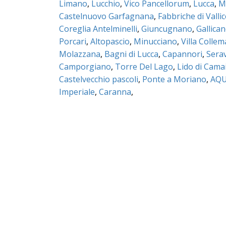
Limano
,
Lucchio
,
Vico Pancellorum
,
Lucca
,
M
Castelnuovo Garfagnana
,
Fabbriche di Valli
Coreglia Antelminelli
,
Giuncugnano
,
Gallica
Porcari
,
Altopascio
,
Minucciano
,
Villa Colle
Molazzana
,
Bagni di Lucca
,
Capannori
,
Sera
Camporgiano
,
Torre Del Lago
,
Lido di Cama
Castelvecchio pascoli
,
Ponte a Moriano
,
AQU
Imperiale
,
Caranna
,