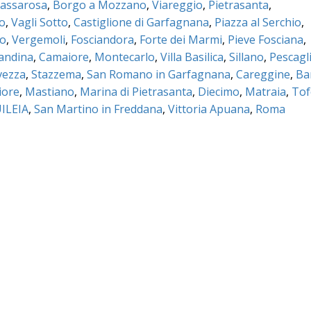
assarosa
,
Borgo a Mozzano
,
Viareggio
,
Pietrasanta
,
co
,
Vagli Sotto
,
Castiglione di Garfagnana
,
Piazza al Serchio
,
no
,
Vergemoli
,
Fosciandora
,
Forte dei Marmi
,
Pieve Fosciana
,
mandina
,
Camaiore
,
Montecarlo
,
Villa Basilica
,
Sillano
,
Pescagl
vezza
,
Stazzema
,
San Romano in Garfagnana
,
Careggine
,
Ba
iore
,
Mastiano
,
Marina di Pietrasanta
,
Diecimo
,
Matraia
,
Tof
ILEIA
,
San Martino in Freddana
,
Vittoria Apuana
,
Roma