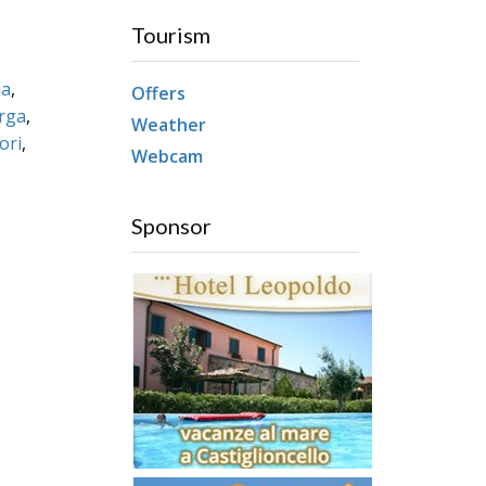
Tourism
ia
,
Offers
rga
,
Weather
ori
,
Webcam
Sponsor