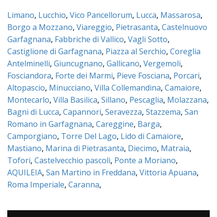
Limano
,
Lucchio
,
Vico Pancellorum
,
Lucca
,
Massarosa
,
Borgo a Mozzano
,
Viareggio
,
Pietrasanta
,
Castelnuovo
Garfagnana
,
Fabbriche di Vallico
,
Vagli Sotto
,
Castiglione di Garfagnana
,
Piazza al Serchio
,
Coreglia
Antelminelli
,
Giuncugnano
,
Gallicano
,
Vergemoli
,
Fosciandora
,
Forte dei Marmi
,
Pieve Fosciana
,
Porcari
,
Altopascio
,
Minucciano
,
Villa Collemandina
,
Camaiore
,
Montecarlo
,
Villa Basilica
,
Sillano
,
Pescaglia
,
Molazzana
,
Bagni di Lucca
,
Capannori
,
Seravezza
,
Stazzema
,
San
Romano in Garfagnana
,
Careggine
,
Barga
,
Camporgiano
,
Torre Del Lago
,
Lido di Camaiore
,
Mastiano
,
Marina di Pietrasanta
,
Diecimo
,
Matraia
,
Tofori
,
Castelvecchio pascoli
,
Ponte a Moriano
,
AQUILEIA
,
San Martino in Freddana
,
Vittoria Apuana
,
Roma Imperiale
,
Caranna
,