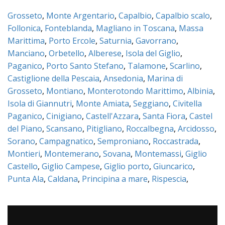
Grosseto
,
Monte Argentario
,
Capalbio
,
Capalbio scalo
,
Follonica
,
Fonteblanda
,
Magliano in Toscana
,
Massa
Marittima
,
Porto Ercole
,
Saturnia
,
Gavorrano
,
Manciano
,
Orbetello
,
Alberese
,
Isola del Giglio
,
Paganico
,
Porto Santo Stefano
,
Talamone
,
Scarlino
,
Castiglione della Pescaia
,
Ansedonia
,
Marina di
Grosseto
,
Montiano
,
Monterotondo Marittimo
,
Albinia
,
Isola di Giannutri
,
Monte Amiata
,
Seggiano
,
Civitella
Paganico
,
Cinigiano
,
Castell'Azzara
,
Santa Fiora
,
Castel
del Piano
,
Scansano
,
Pitigliano
,
Roccalbegna
,
Arcidosso
,
Sorano
,
Campagnatico
,
Semproniano
,
Roccastrada
,
Montieri
,
Montemerano
,
Sovana
,
Montemassi
,
Giglio
Castello
,
Giglio Campese
,
Giglio porto
,
Giuncarico
,
Punta Ala
,
Caldana
,
Principina a mare
,
Rispescia
,