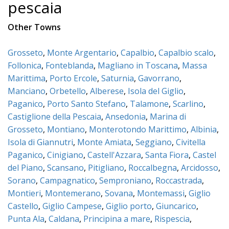
pescaia
Other Towns
Grosseto
,
Monte Argentario
,
Capalbio
,
Capalbio scalo
,
Follonica
,
Fonteblanda
,
Magliano in Toscana
,
Massa
Marittima
,
Porto Ercole
,
Saturnia
,
Gavorrano
,
Manciano
,
Orbetello
,
Alberese
,
Isola del Giglio
,
Paganico
,
Porto Santo Stefano
,
Talamone
,
Scarlino
,
Castiglione della Pescaia
,
Ansedonia
,
Marina di
Grosseto
,
Montiano
,
Monterotondo Marittimo
,
Albinia
,
Isola di Giannutri
,
Monte Amiata
,
Seggiano
,
Civitella
Paganico
,
Cinigiano
,
Castell'Azzara
,
Santa Fiora
,
Castel
del Piano
,
Scansano
,
Pitigliano
,
Roccalbegna
,
Arcidosso
,
Sorano
,
Campagnatico
,
Semproniano
,
Roccastrada
,
Montieri
,
Montemerano
,
Sovana
,
Montemassi
,
Giglio
Castello
,
Giglio Campese
,
Giglio porto
,
Giuncarico
,
Punta Ala
,
Caldana
,
Principina a mare
,
Rispescia
,