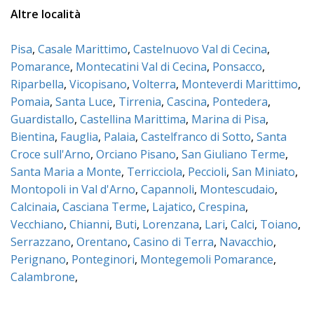
Altre località
Pisa
,
Casale Marittimo
,
Castelnuovo Val di Cecina
,
Pomarance
,
Montecatini Val di Cecina
,
Ponsacco
,
Riparbella
,
Vicopisano
,
Volterra
,
Monteverdi Marittimo
,
Pomaia
,
Santa Luce
,
Tirrenia
,
Cascina
,
Pontedera
,
Guardistallo
,
Castellina Marittima
,
Marina di Pisa
,
Bientina
,
Fauglia
,
Palaia
,
Castelfranco di Sotto
,
Santa
Croce sull'Arno
,
Orciano Pisano
,
San Giuliano Terme
,
Santa Maria a Monte
,
Terricciola
,
Peccioli
,
San Miniato
,
Montopoli in Val d'Arno
,
Capannoli
,
Montescudaio
,
Calcinaia
,
Casciana Terme
,
Lajatico
,
Crespina
,
Vecchiano
,
Chianni
,
Buti
,
Lorenzana
,
Lari
,
Calci
,
Toiano
,
Serrazzano
,
Orentano
,
Casino di Terra
,
Navacchio
,
Perignano
,
Ponteginori
,
Montegemoli Pomarance
,
Calambrone
,