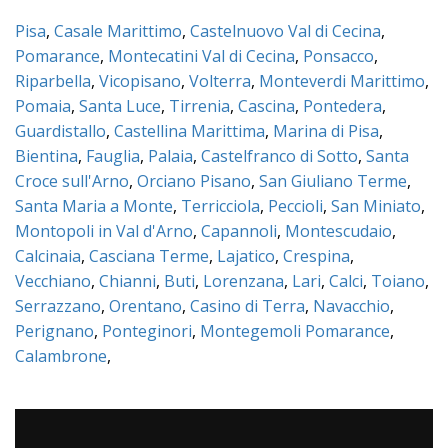
Pisa
,
Casale Marittimo
,
Castelnuovo Val di Cecina
,
Pomarance
,
Montecatini Val di Cecina
,
Ponsacco
,
Riparbella
,
Vicopisano
,
Volterra
,
Monteverdi Marittimo
,
Pomaia
,
Santa Luce
,
Tirrenia
,
Cascina
,
Pontedera
,
Guardistallo
,
Castellina Marittima
,
Marina di Pisa
,
Bientina
,
Fauglia
,
Palaia
,
Castelfranco di Sotto
,
Santa
Croce sull'Arno
,
Orciano Pisano
,
San Giuliano Terme
,
Santa Maria a Monte
,
Terricciola
,
Peccioli
,
San Miniato
,
Montopoli in Val d'Arno
,
Capannoli
,
Montescudaio
,
Calcinaia
,
Casciana Terme
,
Lajatico
,
Crespina
,
Vecchiano
,
Chianni
,
Buti
,
Lorenzana
,
Lari
,
Calci
,
Toiano
,
Serrazzano
,
Orentano
,
Casino di Terra
,
Navacchio
,
Perignano
,
Ponteginori
,
Montegemoli Pomarance
,
Calambrone
,