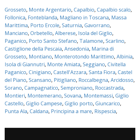
Grosseto
,
Monte Argentario
,
Capalbio
,
Capalbio scalo
,
Follonica
,
Fonteblanda
,
Magliano in Toscana
,
Massa
Marittima
,
Porto Ercole
,
Saturnia
,
Gavorrano
,
Manciano
,
Orbetello
,
Alberese
,
Isola del Giglio
,
Paganico
,
Porto Santo Stefano
,
Talamone
,
Scarlino
,
Castiglione della Pescaia
,
Ansedonia
,
Marina di
Grosseto
,
Montiano
,
Monterotondo Marittimo
,
Albinia
,
Isola di Giannutri
,
Monte Amiata
,
Seggiano
,
Civitella
Paganico
,
Cinigiano
,
Castell'Azzara
,
Santa Fiora
,
Castel
del Piano
,
Scansano
,
Pitigliano
,
Roccalbegna
,
Arcidosso
,
Sorano
,
Campagnatico
,
Semproniano
,
Roccastrada
,
Montieri
,
Montemerano
,
Sovana
,
Montemassi
,
Giglio
Castello
,
Giglio Campese
,
Giglio porto
,
Giuncarico
,
Punta Ala
,
Caldana
,
Principina a mare
,
Rispescia
,