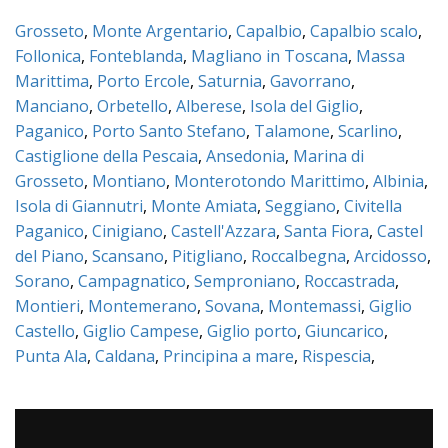
Grosseto
,
Monte Argentario
,
Capalbio
,
Capalbio scalo
,
Follonica
,
Fonteblanda
,
Magliano in Toscana
,
Massa
Marittima
,
Porto Ercole
,
Saturnia
,
Gavorrano
,
Manciano
,
Orbetello
,
Alberese
,
Isola del Giglio
,
Paganico
,
Porto Santo Stefano
,
Talamone
,
Scarlino
,
Castiglione della Pescaia
,
Ansedonia
,
Marina di
Grosseto
,
Montiano
,
Monterotondo Marittimo
,
Albinia
,
Isola di Giannutri
,
Monte Amiata
,
Seggiano
,
Civitella
Paganico
,
Cinigiano
,
Castell'Azzara
,
Santa Fiora
,
Castel
del Piano
,
Scansano
,
Pitigliano
,
Roccalbegna
,
Arcidosso
,
Sorano
,
Campagnatico
,
Semproniano
,
Roccastrada
,
Montieri
,
Montemerano
,
Sovana
,
Montemassi
,
Giglio
Castello
,
Giglio Campese
,
Giglio porto
,
Giuncarico
,
Punta Ala
,
Caldana
,
Principina a mare
,
Rispescia
,