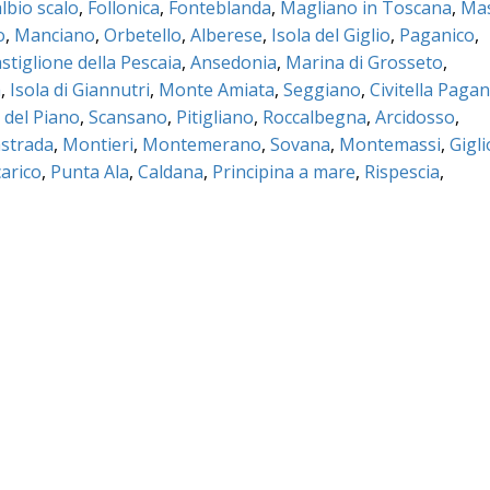
lbio scalo
,
Follonica
,
Fonteblanda
,
Magliano in Toscana
,
Ma
o
,
Manciano
,
Orbetello
,
Alberese
,
Isola del Giglio
,
Paganico
,
stiglione della Pescaia
,
Ansedonia
,
Marina di Grosseto
,
a
,
Isola di Giannutri
,
Monte Amiata
,
Seggiano
,
Civitella Pagan
 del Piano
,
Scansano
,
Pitigliano
,
Roccalbegna
,
Arcidosso
,
strada
,
Montieri
,
Montemerano
,
Sovana
,
Montemassi
,
Gigli
arico
,
Punta Ala
,
Caldana
,
Principina a mare
,
Rispescia
,