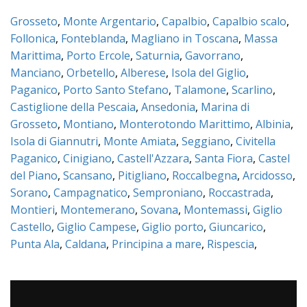
Grosseto
,
Monte Argentario
,
Capalbio
,
Capalbio scalo
,
Follonica
,
Fonteblanda
,
Magliano in Toscana
,
Massa
Marittima
,
Porto Ercole
,
Saturnia
,
Gavorrano
,
Manciano
,
Orbetello
,
Alberese
,
Isola del Giglio
,
Paganico
,
Porto Santo Stefano
,
Talamone
,
Scarlino
,
Castiglione della Pescaia
,
Ansedonia
,
Marina di
Grosseto
,
Montiano
,
Monterotondo Marittimo
,
Albinia
,
Isola di Giannutri
,
Monte Amiata
,
Seggiano
,
Civitella
Paganico
,
Cinigiano
,
Castell'Azzara
,
Santa Fiora
,
Castel
del Piano
,
Scansano
,
Pitigliano
,
Roccalbegna
,
Arcidosso
,
Sorano
,
Campagnatico
,
Semproniano
,
Roccastrada
,
Montieri
,
Montemerano
,
Sovana
,
Montemassi
,
Giglio
Castello
,
Giglio Campese
,
Giglio porto
,
Giuncarico
,
Punta Ala
,
Caldana
,
Principina a mare
,
Rispescia
,