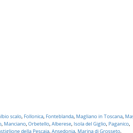
lbio scalo
,
Follonica
,
Fonteblanda
,
Magliano in Toscana
,
Ma
o
,
Manciano
,
Orbetello
,
Alberese
,
Isola del Giglio
,
Paganico
,
stiglione della Pescaia
,
Ansedonia
,
Marina di Grosseto
,