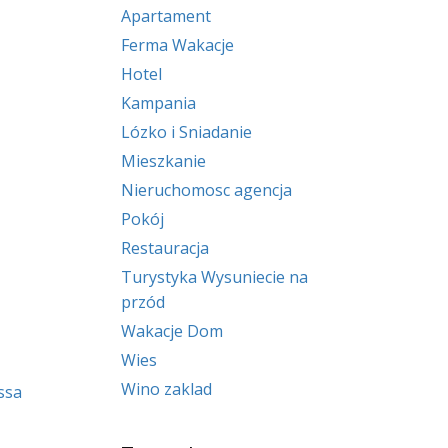
Apartament
Ferma Wakacje
Hotel
Kampania
Lózko i Sniadanie
Mieszkanie
Nieruchomosc agencja
Pokój
Restauracja
Turystyka Wysuniecie na
przód
Wakacje Dom
Wies
Wino zaklad
ssa