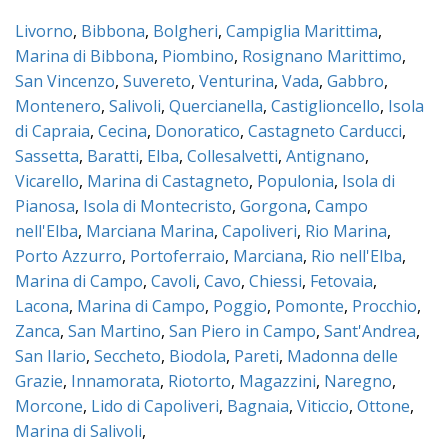
Livorno
,
Bibbona
,
Bolgheri
,
Campiglia Marittima
,
Marina di Bibbona
,
Piombino
,
Rosignano Marittimo
,
San Vincenzo
,
Suvereto
,
Venturina
,
Vada
,
Gabbro
,
Montenero
,
Salivoli
,
Quercianella
,
Castiglioncello
,
Isola
di Capraia
,
Cecina
,
Donoratico
,
Castagneto Carducci
,
Sassetta
,
Baratti
,
Elba
,
Collesalvetti
,
Antignano
,
Vicarello
,
Marina di Castagneto
,
Populonia
,
Isola di
Pianosa
,
Isola di Montecristo
,
Gorgona
,
Campo
nell'Elba
,
Marciana Marina
,
Capoliveri
,
Rio Marina
,
Porto Azzurro
,
Portoferraio
,
Marciana
,
Rio nell'Elba
,
Marina di Campo
,
Cavoli
,
Cavo
,
Chiessi
,
Fetovaia
,
Lacona
,
Marina di Campo
,
Poggio
,
Pomonte
,
Procchio
,
Zanca
,
San Martino
,
San Piero in Campo
,
Sant'Andrea
,
San Ilario
,
Seccheto
,
Biodola
,
Pareti
,
Madonna delle
Grazie
,
Innamorata
,
Riotorto
,
Magazzini
,
Naregno
,
Morcone
,
Lido di Capoliveri
,
Bagnaia
,
Viticcio
,
Ottone
,
Marina di Salivoli
,