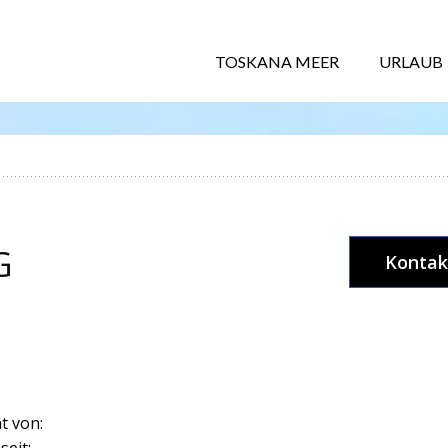
TOSKANA MEER
URLAUB
G
Kontak
t von:
seit: