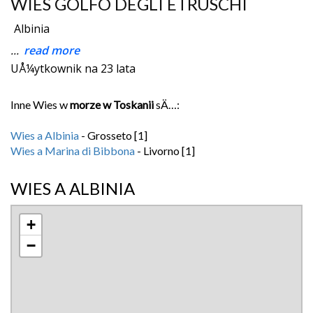
WIES GOLFO DEGLI ETRUSCHI
Albinia
...
read more
UÅ¼ytkownik na 23 lata
Inne Wies w
morze w Toskanii
sÄ…:
Wies a Albinia
- Grosseto [1]
Wies a Marina di Bibbona
- Livorno [1]
WIES A ALBINIA
+
−