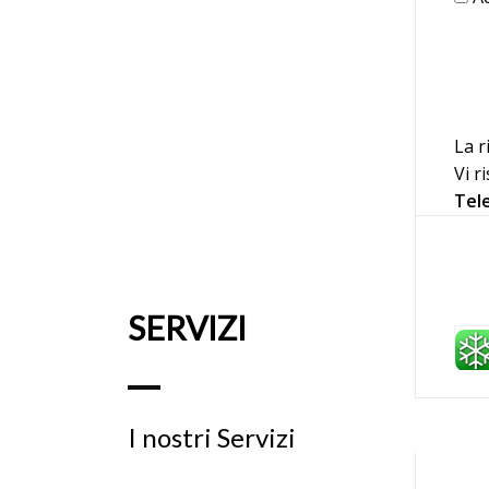
La r
Vi r
Tel
SERVIZI
I nostri Servizi