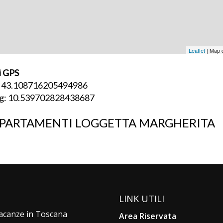
Leaflet
| Map 
i GPS
: 43.108716205494986
g: 10.539702828438687
PARTAMENTI LOGGETTA MARGHERITA
LINK UTILI
 vacanze in Toscana
Area Riservata