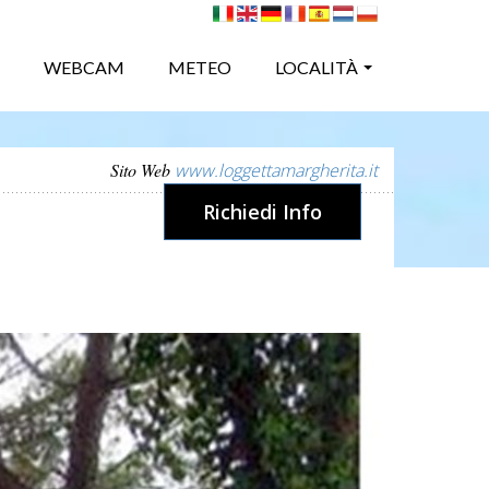
WEBCAM
METEO
LOCALITÀ
Sito Web
www.loggettamargherita.it
Richiedi Info