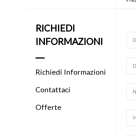
Pre
in c
sogg
matr
RICHIEDI
La s
INFORMAZIONI
free
la s
Richiedi Informazioni
CIN
Contattaci
Offerte