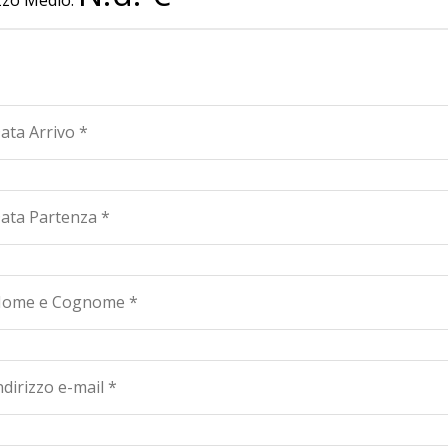
zzo Medio:
omune con altro appartamento - da 36 a 45 mq 1 appartame
iorno, bagno con doccia al primo piano, con graziosa scala i
imoniale posta al secondo piano, due terrazzi - circa 38 mq
truttura è dotata di ascensore e parcheggio Gli appartamenti
zer, tv posto auto - lavatrice condominiale con asse da stiro 
piaggia
: IT049018B4PDZV3T3D