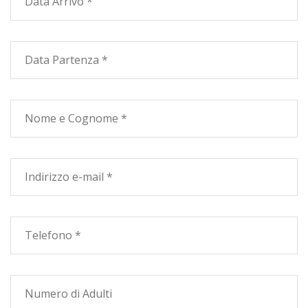
Inoltre sono disponibili bungalow unifamiliari da
quattro e da cinque posti con doppie camere da letto,
cucina-soggiorno, bagno, veranda, giardinetto, TV sat,
aria condizionata e cassaforte.
Parco e sala giochi, animazione professionale, campo di
calcetto e pallavolo, lavatrici e stirerie, bar, pizzeria,
ristorante, self-service, edicola, market, macelleria,
tabacchi, ambulatorio con medico pediatra per visite
quotidiane, box frigo, bancomat per prelievi,
parrucchiere per uomo e donna.
Il camping villaggio "Le Calanchiole" ama la tranquillità
ma sa offrire anche una gradita animazione nell'arco
della giornata e durante la serata fino agli orari
consentiti.
Durante tutta la stagione estiva il miniclub si occuperà
dei Vostri bambini sia la mattina che il pomeriggio e li
farà giocare e divertire con attività manuali e tantissimi