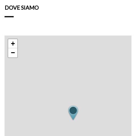
direttamente in loco. Maneggio e tennis a circa 500
DOVE SIAMO
metri.
+
−