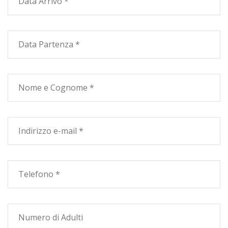
Maremma sono raggiungibili in 10 minuti d'auto.
CIN IT053018A1DN4844W7