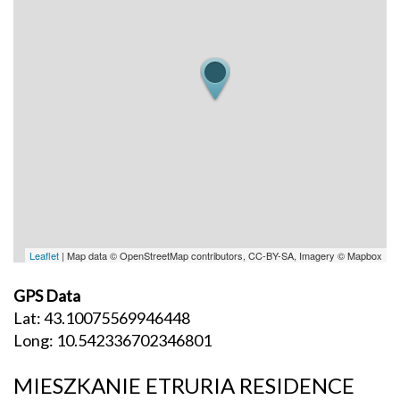
Leaflet
| Map data © OpenStreetMap contributors, CC-BY-SA, Imagery © Mapbox
GPS Data
Lat: 43.10075569946448
Long: 10.542336702346801
MIESZKANIE ETRURIA RESIDENCE