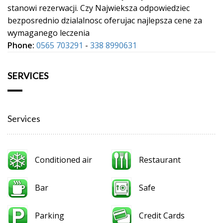
stanowi rezerwacji. Czy Najwieksza odpowiedziec
bezposrednio dzialalnosc oferujac najlepsza cene za
wymaganego leczenia
Phone:
0565 703291
-
338 8990631
SERVICES
Services
Conditioned air
Restaurant
Bar
Safe
Parking
Credit Cards