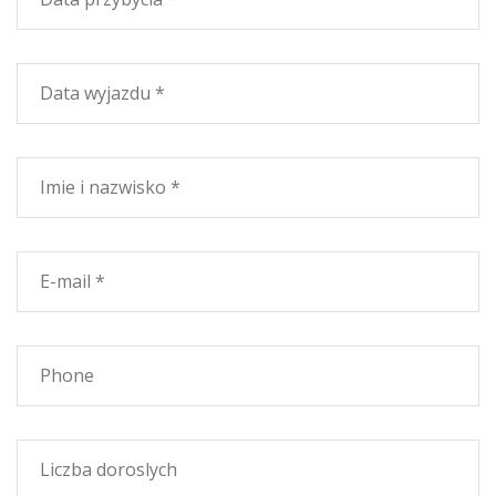
Apartamenty są
szerokie i wygodne
.
MONOLOCALI
DO 3
TYP
łóżka
Zostań z
czytać
divano
i pieczenia
kąt
, noc
strefie
matrimoniale
lub łóżko
do zamku
, usługi.
MONOLOCALI
DO 3
TIPO
łóżek B
Pobyt
3-osobowy
do przejścia
do pieczenia,
kąt
, usługi.
Lastryko
lub ogród
i
zobaczyć
morze
przygotowującym
do Ciebie.
Dwupokojowe
do 4
łóżka
TYPU
C
Dochód,
pobyt
kąt
do pieczenia
, 2 łóżka
, pokój
matrimoniale
lub
2 łóżkami,
usług.
Lastryko
lub ogród
i
zobaczyć
morze
przygotowującym
do Ciebie.
TRILOCALI
do 6
TIPO
łóżka
D
Dochód,
pobyt
divano
do
2 łóżka,
cucinotto
lub
pieczenia
kąt
, jeden pokój
matrimoniale
lub
2 łóżkami i
jeden pokój
z
2 łóżkami
planów lub
zamek
, usługi.
Lastryko
lub ogród
i
zobaczyć
morze
przygotowującym
do Ciebie.