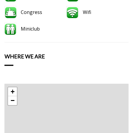
Congress
Wifi
Miniclub
WHERE WE ARE
+
−