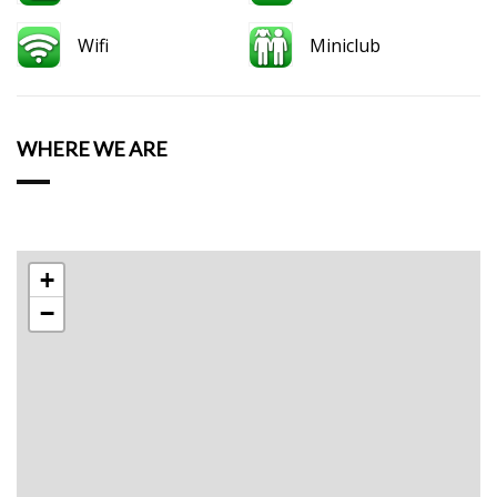
Wifi
Miniclub
WHERE WE ARE
+
−