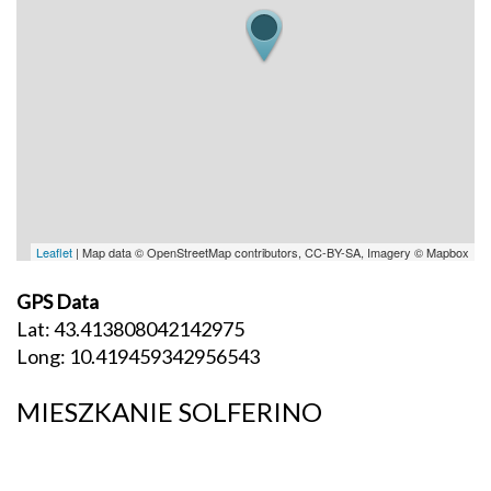
Leaflet
| Map data © OpenStreetMap contributors, CC-BY-SA, Imagery © Mapbox
GPS Data
Lat: 43.413808042142975
Long: 10.419459342956543
MIESZKANIE SOLFERINO