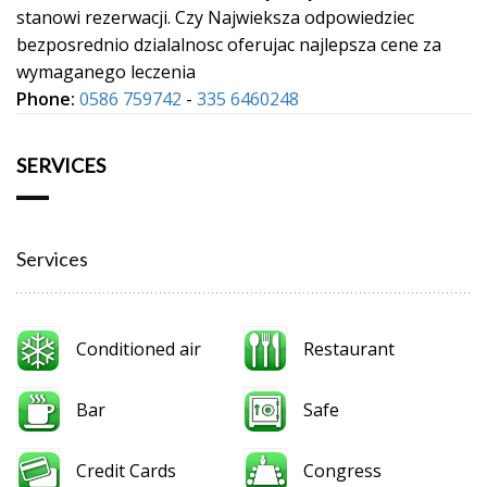
stanowi rezerwacji. Czy Najwieksza odpowiedziec
bezposrednio dzialalnosc oferujac najlepsza cene za
wymaganego leczenia
Phone:
0586 759742
-
335 6460248
SERVICES
Services
Conditioned air
Restaurant
Bar
Safe
Credit Cards
Congress