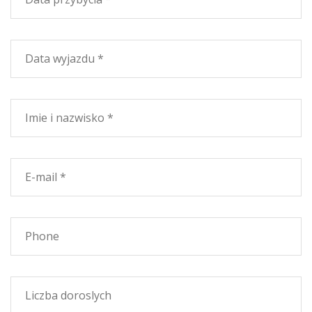
Toskanii, z morza, którego wiatry letnie wieczory ładnie
cool?
Na żądanie służb, takich jak sprzątanie, pościel
zmieniać codziennie, opiekunka do dzieci, opieki nad
osobami starszymi, przewodnik, kolarstwo górskie,
jazda konna i żeglarstwo szkoły, tenis, mini piłki nożnej.
Aby zaprosić naszych restauracji i żywności serii
umownych restauracji.
Tylko 3 minuty od plaży, 20 km od Livorno, 35 z Pisa i
Volterra, 45 minut od San Gimignano i Massa
Marittima, 50 minut od Florencji.