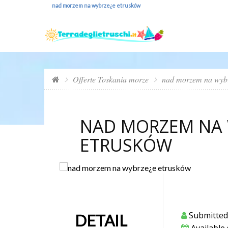
nad morzem na wybrze¿e etrusków
Offerte Toskania morze
nad morzem na wyb
NAD MORZEM NA 
ETRUSKÓW
Submitted
DETAIL
Available 