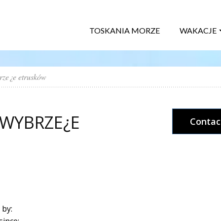
TOSKANIA MORZE
WAKACJE
rze¿e etrusków
WYBRZE¿E
Contac
 by:
since: