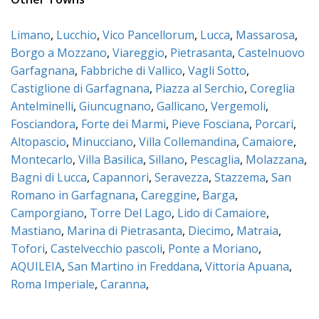
Limano
,
Lucchio
,
Vico Pancellorum
,
Lucca
,
Massarosa
,
Borgo a Mozzano
,
Viareggio
,
Pietrasanta
,
Castelnuovo
Garfagnana
,
Fabbriche di Vallico
,
Vagli Sotto
,
Castiglione di Garfagnana
,
Piazza al Serchio
,
Coreglia
Antelminelli
,
Giuncugnano
,
Gallicano
,
Vergemoli
,
Fosciandora
,
Forte dei Marmi
,
Pieve Fosciana
,
Porcari
,
Altopascio
,
Minucciano
,
Villa Collemandina
,
Camaiore
,
Montecarlo
,
Villa Basilica
,
Sillano
,
Pescaglia
,
Molazzana
,
Bagni di Lucca
,
Capannori
,
Seravezza
,
Stazzema
,
San
Romano in Garfagnana
,
Careggine
,
Barga
,
Camporgiano
,
Torre Del Lago
,
Lido di Camaiore
,
Mastiano
,
Marina di Pietrasanta
,
Diecimo
,
Matraia
,
Tofori
,
Castelvecchio pascoli
,
Ponte a Moriano
,
AQUILEIA
,
San Martino in Freddana
,
Vittoria Apuana
,
Roma Imperiale
,
Caranna
,