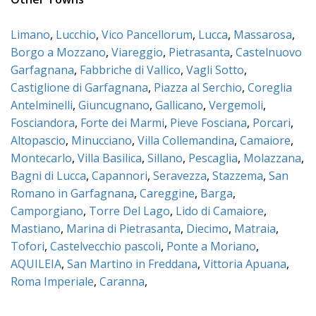
Limano
,
Lucchio
,
Vico Pancellorum
,
Lucca
,
Massarosa
,
Borgo a Mozzano
,
Viareggio
,
Pietrasanta
,
Castelnuovo
Garfagnana
,
Fabbriche di Vallico
,
Vagli Sotto
,
Castiglione di Garfagnana
,
Piazza al Serchio
,
Coreglia
Antelminelli
,
Giuncugnano
,
Gallicano
,
Vergemoli
,
Fosciandora
,
Forte dei Marmi
,
Pieve Fosciana
,
Porcari
,
Altopascio
,
Minucciano
,
Villa Collemandina
,
Camaiore
,
Montecarlo
,
Villa Basilica
,
Sillano
,
Pescaglia
,
Molazzana
,
Bagni di Lucca
,
Capannori
,
Seravezza
,
Stazzema
,
San
Romano in Garfagnana
,
Careggine
,
Barga
,
Camporgiano
,
Torre Del Lago
,
Lido di Camaiore
,
Mastiano
,
Marina di Pietrasanta
,
Diecimo
,
Matraia
,
Tofori
,
Castelvecchio pascoli
,
Ponte a Moriano
,
AQUILEIA
,
San Martino in Freddana
,
Vittoria Apuana
,
Roma Imperiale
,
Caranna
,