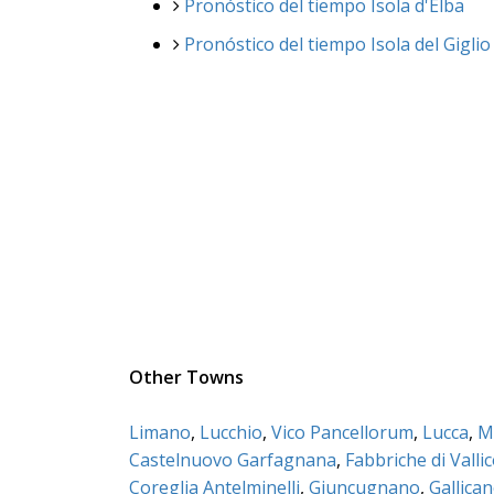
Pronóstico del tiempo Isola d'Elba
Pronóstico del tiempo Isola del Giglio
Other Towns
Limano
,
Lucchio
,
Vico Pancellorum
,
Lucca
,
M
Castelnuovo Garfagnana
,
Fabbriche di Valli
Coreglia Antelminelli
,
Giuncugnano
,
Gallica