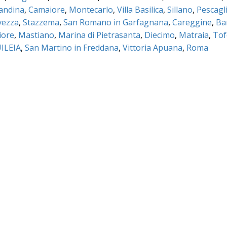
mandina
,
Camaiore
,
Montecarlo
,
Villa Basilica
,
Sillano
,
Pescagl
vezza
,
Stazzema
,
San Romano in Garfagnana
,
Careggine
,
Ba
iore
,
Mastiano
,
Marina di Pietrasanta
,
Diecimo
,
Matraia
,
Tof
ILEIA
,
San Martino in Freddana
,
Vittoria Apuana
,
Roma