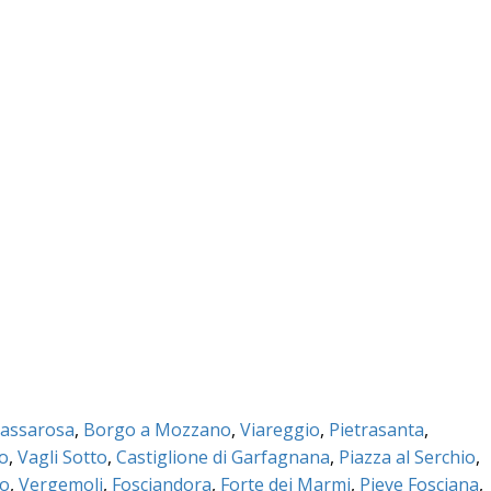
assarosa
,
Borgo a Mozzano
,
Viareggio
,
Pietrasanta
,
co
,
Vagli Sotto
,
Castiglione di Garfagnana
,
Piazza al Serchio
,
no
,
Vergemoli
,
Fosciandora
,
Forte dei Marmi
,
Pieve Fosciana
,