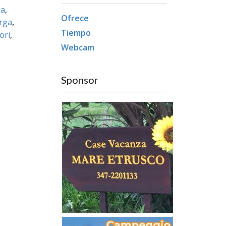
ia
,
Ofrece
rga
,
Tiempo
ori
,
Webcam
Sponsor